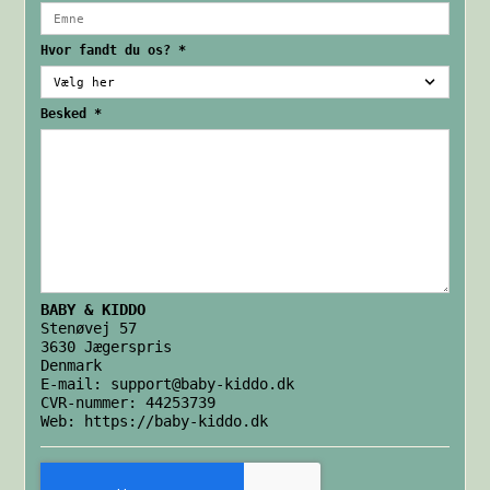
Hvor fandt du os?
*
Besked
*
BABY & KIDDO
Stenøvej 57
3630 Jægerspris
Denmark
E-mail:
support@baby-kiddo.dk
CVR-nummer: 44253739
Web:
https://baby-kiddo.dk