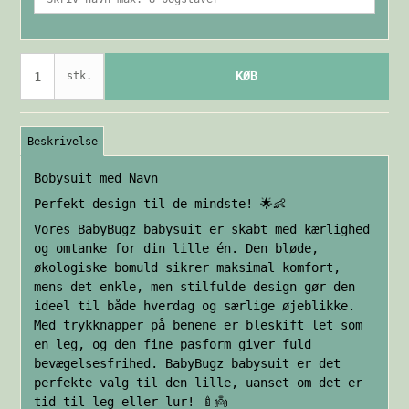
KØB
stk.
Beskrivelse
Bobysuit med Navn
Perfekt design til de mindste! 🌟👶
Vores BabyBugz babysuit er skabt med kærlighed
og omtanke for din lille én. Den bløde,
økologiske bomuld sikrer maksimal komfort,
mens det enkle, men stilfulde design gør den
ideel til både hverdag og særlige øjeblikke.
Med trykknapper på benene er bleskift let som
en leg, og den fine pasform giver fuld
bevægelsesfrihed. BabyBugz babysuit er det
perfekte valg til den lille, uanset om det er
tid til leg eller lur! 🍼👼