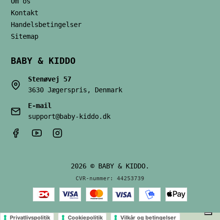
Om os
Kontakt
Handelsbetingelser
Sitemap
BABY & KIDDO
Stenøvej 57
3630 Jægerspris, Denmark
E-mail
support@baby-kiddo.dk
2026 © BABY & KIDDO.
CVR-nummer: 44253739
Privatlivspolitik
Cookiepolitik
Vilkår og betingelser