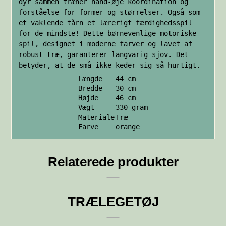
dyr sammen træner hånd-øje koordination og
forståelse for former og størrelser. Også som
et vaklende tårn et lærerigt færdighedsspil
for de mindste! Dette børnevenlige motoriske
spil, designet i moderne farver og lavet af
robust træ, garanterer langvarig sjov. Det
betyder, at de små ikke keder sig så hurtigt.
Længde
44 cm
Bredde
30 cm
Højde
46 cm
Vægt
330 gram
Materiale
Træ
Farve
orange
Relaterede produkter
TRÆLEGETØJ