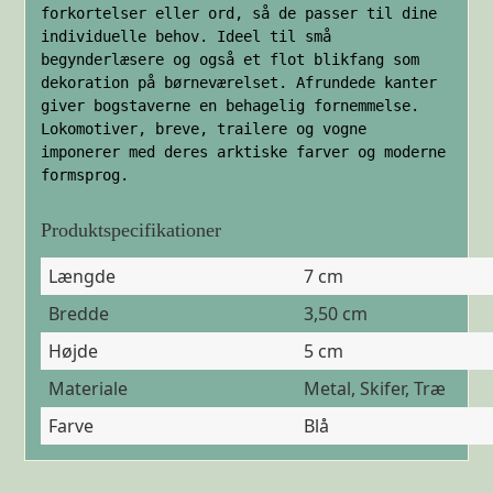
forkortelser eller ord, så de passer til dine
individuelle behov. Ideel til små
begynderlæsere og også et flot blikfang som
dekoration på børneværelset. Afrundede kanter
giver bogstaverne en behagelig fornemmelse.
Lokomotiver, breve, trailere og vogne
imponerer med deres arktiske farver og moderne
formsprog.
Produktspecifikationer
Længde
7 cm
Bredde
3,50 cm
Højde
5 cm
Materiale
Metal, Skifer, Træ
Farve
Blå