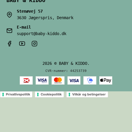
BABY & KIDDO
Stenøvej 57
3630 Jægerspris, Denmark
E-mail
support@baby-kiddo.dk
2026 © BABY & KIDDO.
CVR-nummer: 44253739
Privatlivspolitik
Cookiepolitik
Vilkår og betingelser