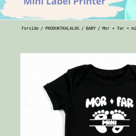
Forside
/
PRODUKTKALALOG
/
BABY
/
Mor + far = m