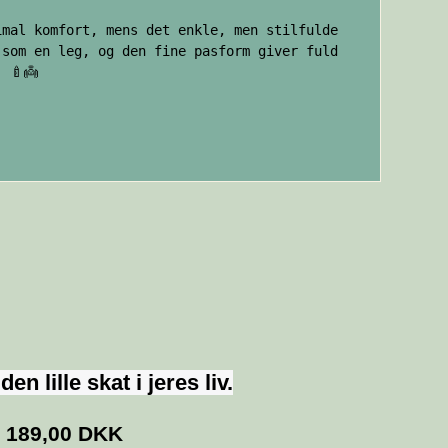
imal komfort, mens det enkle, men stilfulde
 som en leg, og den fine pasform giver fuld
 🍼👼
n lille skat i jeres liv.
189,00 DKK