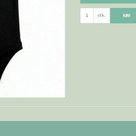
KØB
stk.