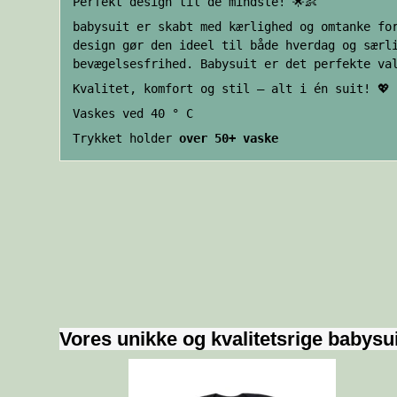
Perfekt design til de mindste! 🌟👶
babysuit er skabt med kærlighed og omtanke fo
design gør den ideel til både hverdag og særl
bevægelsesfrihed. Babysuit er det perfekte va
Kvalitet, komfort og stil – alt i én suit! 💖
Vaskes ved 40 ° C
Trykket holder
over 50+ vaske
Vores unikke og kvalitetsrige babysuit 